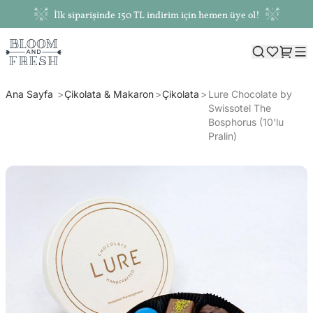
İlk siparişinde 150 TL indirim için hemen üye ol!
Ana Sayfa
Çikolata & Makaron
Çikolata
Lure Chocolate by
Swissotel The
Bosphorus (10'lu
Pralin)