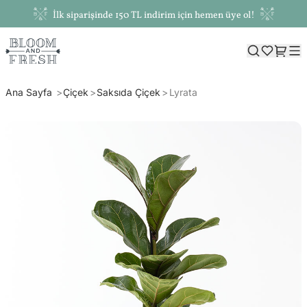
İlk siparişinde 150 TL indirim için hemen üye ol!
Ana Sayfa
Çiçek
Saksıda Çiçek
Lyrata