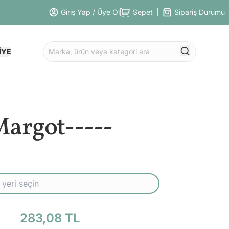
Giriş Yap / Üye Ol
Sepet
Sipariş Durumu
İYE
argot-----
283,08 TL