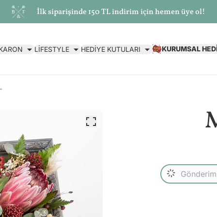
İlk siparişinde 150 TL indirim için hemen üye ol!
KURUMSAL HED
AKARON
LİFESTYLE
HEDİYE KUTULARI
-
M