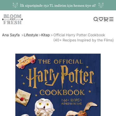
İlk siparişinde 150 TL indirim için hemen üye ol!
Ana Sayfa
Lifestyle
Kitap
Official Harry Potter Cookbook
(40+ Recipes Inspired by the Films)