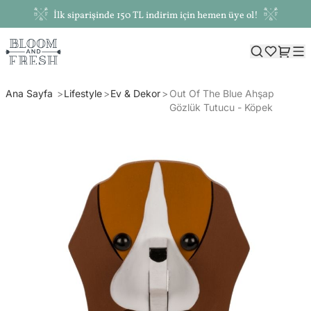
İlk siparişinde 150 TL indirim için hemen üye ol!
Ana Sayfa
Lifestyle
Ev & Dekor
Out Of The Blue Ahşap
Gözlük Tutucu - Köpek