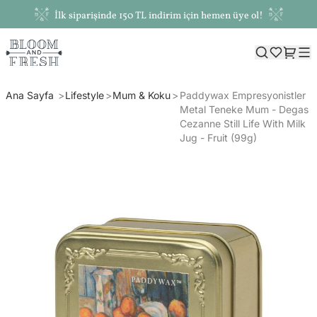
İlk siparişinde 150 TL indirim için hemen üye ol!
Ana Sayfa
Lifestyle
Mum & Koku
Paddywax Empresyonistler
Metal Teneke Mum - Degas
Cezanne Still Life With Milk
Jug - Fruit (99g)