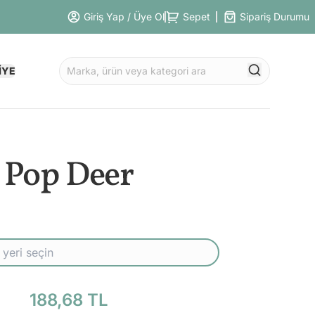
Giriş Yap / Üye Ol
Sepet
Sipariş Durumu
İYE
Pop Deer
188,68 TL