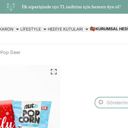
İlk siparişinde 150 TL indirim için hemen üye ol!
KURUMSAL HED
AKARON
LİFESTYLE
HEDİYE KUTULARI
Pop Deer