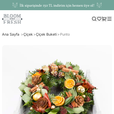
İlk siparişinde 150 TL indirim için hemen üye ol!
Ana Sayfa
Çiçek
Çiçek Buketi
Punto