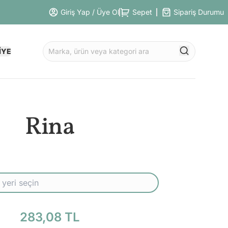
Giriş Yap / Üye Ol
Sepet
Sipariş Durumu
İYE
Rina
283,08 TL