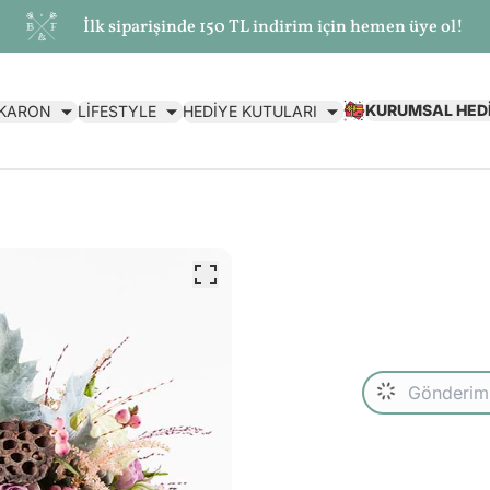
İlk siparişinde 150 TL indirim için hemen üye ol!
KURUMSAL HED
AKARON
LİFESTYLE
HEDİYE KUTULARI