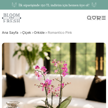
İlk siparişinde 150 TL indirim için hemen üye ol!
Ana Sayfa
Çiçek
Orkide
Romantico Pink