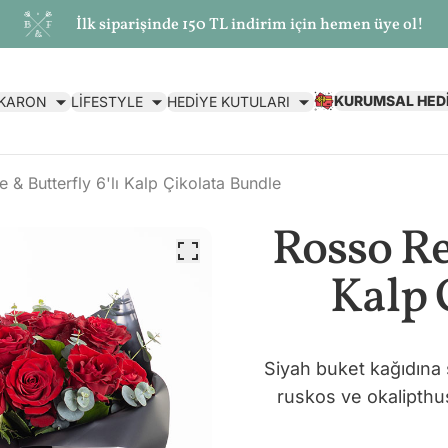
İlk siparişinde 150 TL indirim için hemen üye ol!
KURUMSAL HED
AKARON
LİFESTYLE
HEDİYE KUTULARI
 & Butterfly 6'lı Kalp Çikolata Bundle
Rosso Rea
Kalp 
Siyah buket kağıdına 
ruskos ve okalipthus