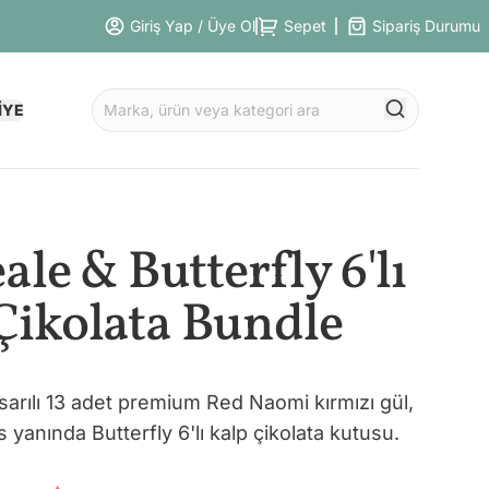
Giriş Yap / Üye Ol
Sepet
Sipariş Durumu
İYE
le & Butterfly 6'lı
Çikolata Bundle
sarılı 13 adet premium Red Naomi kırmızı gül,
 yanında Butterfly 6'lı kalp çikolata kutusu.