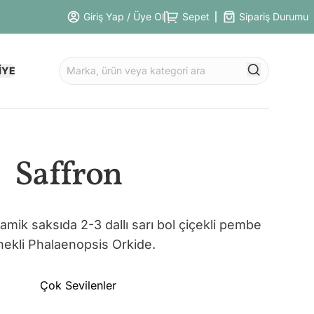
Giriş Yap / Üye Ol
Sepet
Sipariş Durumu
İYE
Saffron
ramik saksıda 2-3 dallı sarı bol çiçekli pembe
nekli Phalaenopsis Orkide.
Çok Sevilenler