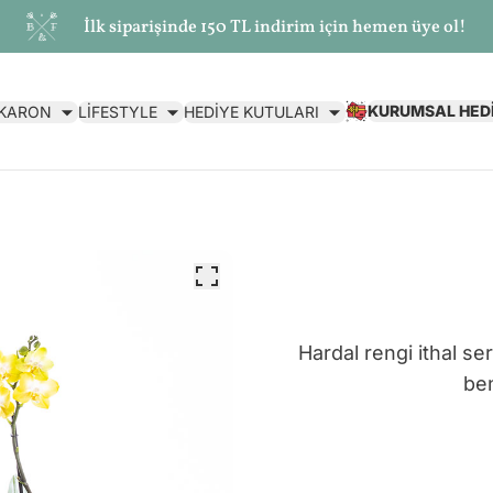
İlk siparişinde 150 TL indirim için hemen üye ol!
KURUMSAL HED
AKARON
LİFESTYLE
HEDİYE KUTULARI
Hardal rengi ithal se
be