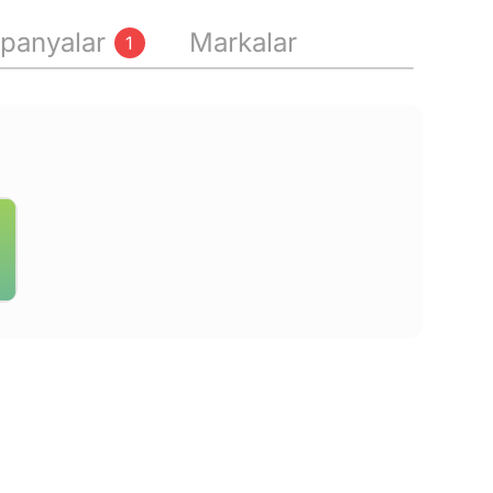
panyalar
Markalar
1