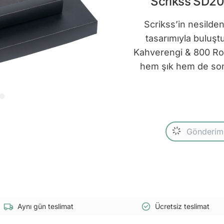
Scrikss SD20
Scrikss’in nesilde
tasarımıyla bulu
Kahverengi & 800 Rol
hem şık hem de son 
Aynı gün teslimat
Ücretsiz teslimat