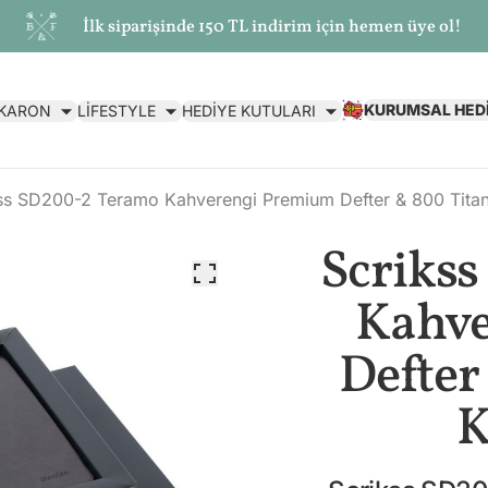
İlk siparişinde 150 TL indirim için hemen üye ol!
KURUMSAL HED
AKARON
LİFESTYLE
HEDİYE KUTULARI
ss SD200-2 Teramo Kahverengi Premium Defter & 800 Tita
Scriks
Kahv
Defter
K