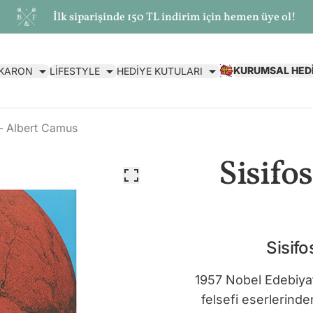
İlk siparişinde 150 TL indirim için hemen üye ol!
KURUMSAL HED
AKARON
LİFESTYLE
HEDİYE KUTULARI
 – Albert Camus
Sisifo
Sisifo
1957 Nobel Edebiya
felsefi eserlerinde