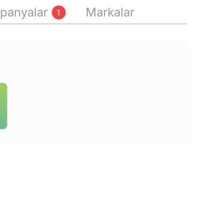
panyalar
Markalar
1