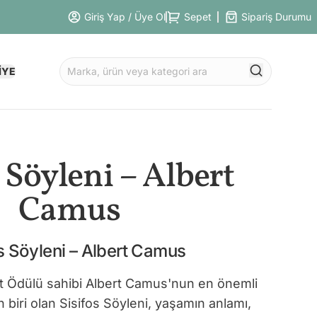
Giriş Yap / Üye Ol
Sepet
Sipariş Durumu
İYE
s Söyleni – Albert
Camus
s Söyleni – Albert Camus
t Ödülü sahibi Albert Camus'nun en önemli
n biri olan Sisifos Söyleni, yaşamın anlamı,