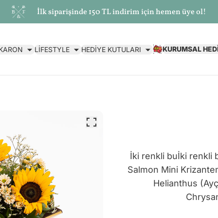
İlk siparişinde 150 TL indirim için hemen üye ol!
KURUMSAL HED
AKARON
LİFESTYLE
HEDİYE KUTULARI
İki renkli buİki renkl
Salmon Mini Krizante
Helianthus (Ayç
Chrysa