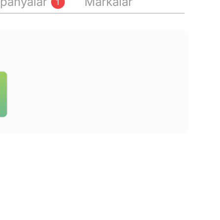
panyalar
Markalar
1