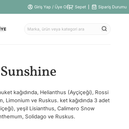
Giriş Yap / Üye Ol
Sepet
Sipariş Durumu
İYE
Sunshine
i buket kağıdında, Helianthus (Ayçiçeği), Rossi
m, Limonium ve Ruskus. ket kağıdında 3 adet
içeği), yeşil Lisianthus, Calimero Snow
nthemum, Solidago ve Ruskus.