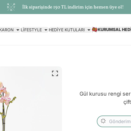
İlk siparişinde 150 TL indirim için hemen üye ol!
KURUMSAL HED
AKARON
LİFESTYLE
HEDİYE KUTULARI
Gül kurusu rengi ser
çif