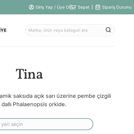
Giriş Yap / Üye Ol
Sepet
Sipariş Durumu
İYE
Tina
amik saksıda açık sarı üzerine pembe çizgili
t dallı Phalaenopsis orkide.