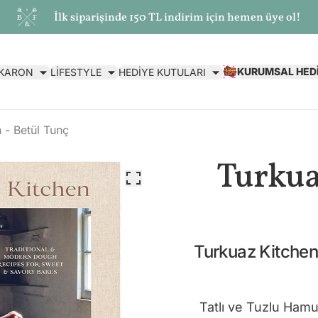
İlk siparişinde 150 TL indirim için hemen üye ol!
KURUMSAL HED
AKARON
LİFESTYLE
HEDİYE KUTULARI
 - Betül Tunç
Turkua
Turkuaz Kitchen
Tatlı ve Tuzlu Hamu