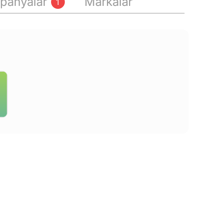
panyalar
Markalar
1