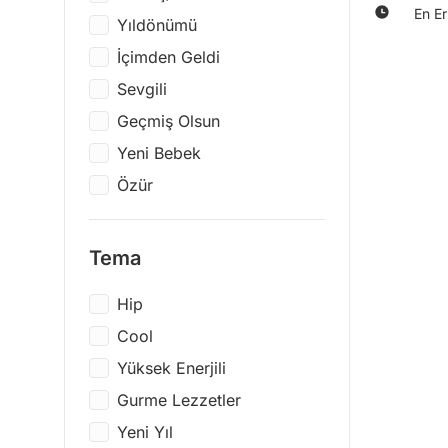
En Er
Yıldönümü
İçimden Geldi
Sevgili
Geçmiş Olsun
Yeni Bebek
Özür
Kendim İçin
Yanındayım
Tema
Arkadaşıma
Hip
Anneler Günü
Cool
Sevgililer Günü
Yüksek Enerjili
Öğretmenler Günü
Gurme Lezzetler
Kutlama
Yeni Yıl
Kadınlar Günü