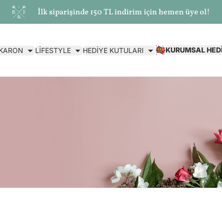
İlk siparişinde 150 TL indirim için hemen üye ol!
KURUMSAL HED
AKARON
LİFESTYLE
HEDİYE KUTULARI