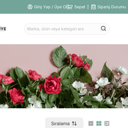
Giriş Yap / Üye Ol
Sepet
Sipariş Durumu
İYE
Sıralama