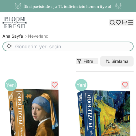
İlk siparişinde 150 TL indirim için hemen üye ol!
Ana Sayfa
Neverland
Filtre
Siralama
Yeni
Yeni