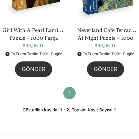
Girl With A Pearl Earring
Neverland Cafe Terrace
Puzzle – 1000 Parça
At Night Puzzle – 1000
Parça
999,90 TL
999,90 TL
En Erken Teslim Tarihi: Bugün
En Erken Teslim Tarihi: Bugün
GÖNDER
GÖNDER
1
Gösterilen kayıtlar 1 - 2, Toplam Kayıt Sayısı:
2