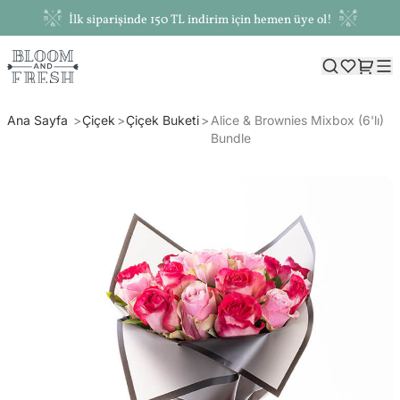
İlk siparişinde 150 TL indirim için hemen üye ol!
Ana Sayfa
Çiçek
Çiçek Buketi
Alice & Brownies Mixbox (6'lı)
Bundle