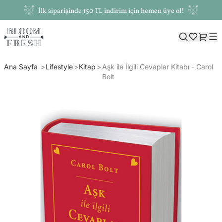
İlk siparişinde 150 TL indirim için hemen üye ol!
Ana Sayfa
Lifestyle
Kitap
Aşk ile İlgili Cevaplar Kitabı - Carol
Bolt