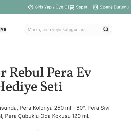
Giriş Yap / Üye Ol
Sepet
Sipariş Durumu
İYE
er Rebul Pera Ev
Hediye Seti
unda, Pera Kolonya 250 ml - 80°, Pera Sıvı
l, Pera Çubuklu Oda Kokusu 120 ml.