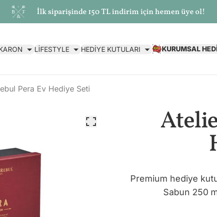
İlk siparişinde 150 TL indirim için hemen üye ol!
KURUMSAL HED
AKARON
LİFESTYLE
HEDİYE KUTULARI
Rebul Pera Ev Hediye Seti
Ateli
Premium hediye kutus
Sabun 250 m