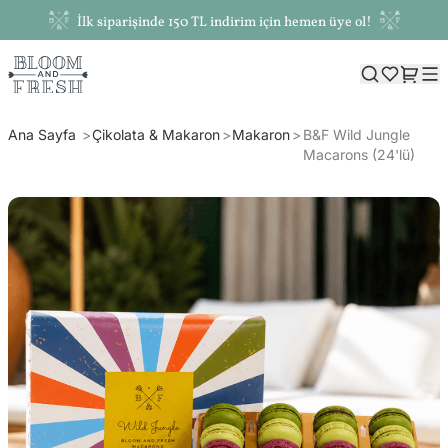
İlk siparişinde 150 TL indirim için hemen üye ol!
Ana Sayfa
Çikolata & Makaron
Makaron
B&F Wild Jungle
Macarons (24'lü)