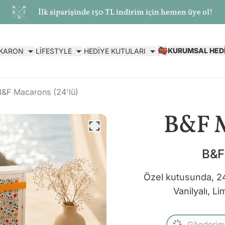
İlk siparişinde 150 TL indirim için hemen üye ol!
KURUMSAL HED
AKARON
LİFESTYLE
HEDİYE KUTULARI
B&F Macarons (24'lü)
B&F M
B&F
Özel kutusunda, 24 
Vanilyalı, L