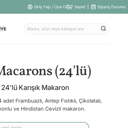
Giriş Yap / Üye Ol
Sepet
Sipariş Durumu
İYE
acarons (24'lü)
 24'lü Karışık Makaron
adet Frambuazlı, Antep Fıstıklı, Çikolatalı,
imonlu ve Hindistan Cevizli makaron.