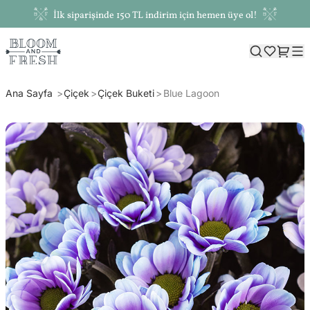
İlk siparişinde 150 TL indirim için hemen üye ol!
Ana Sayfa
Çiçek
Çiçek Buketi
Blue Lagoon