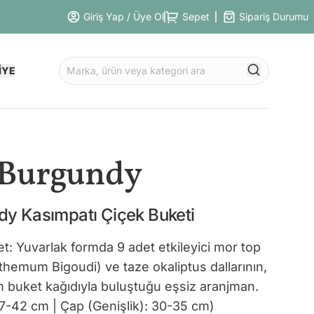
Giriş Yap / Üye Ol
Sepet
Sipariş Durumu
İYE
Burgundy
y Kasımpatı Çiçek Buketi
uet: Yuvarlak formda 9 adet etkileyici mor top
hemum Bigoudi) ve taze okaliptus dallarının,
rım buket kağıdıyla buluştuğu eşsiz aranjman.
37-42 cm | Çap (Genişlik): 30-35 cm)