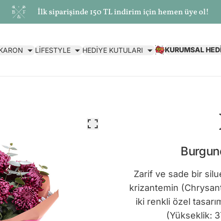
İlk siparişinde 150 TL indirim için hemen üye ol!
KURUMSAL HED
AKARON
LİFESTYLE
HEDİYE KUTULARI
Burgund
Zarif ve sade bir sil
krizantemin (Chrysant
iki renkli özel tasa
(Yükseklik: 