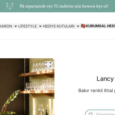
İlk siparişinde 150 TL indirim için hemen üye ol!
KURUMSAL HED
AKARON
LİFESTYLE
HEDİYE KUTULARI
Lancy 
Bakır renkli itha