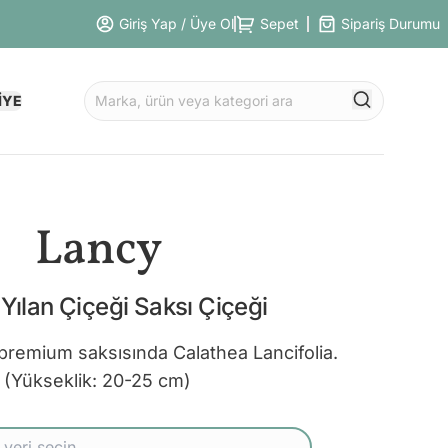
Giriş Yap / Üye Ol
Sepet
Sipariş Durumu
İYE
Lancy
Yılan Çiçeği Saksı Çiçeği
l premium saksısında Calathea Lancifolia.
(Yükseklik: 20-25 cm)