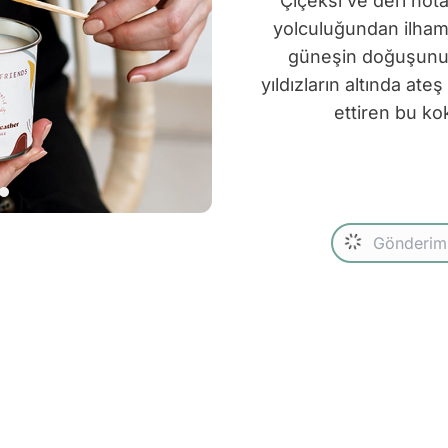
Çiçeksi ve deri not
yolculuğundan ilham 
güneşin doğuşunu 
yıldızların altında at
ettiren bu ko