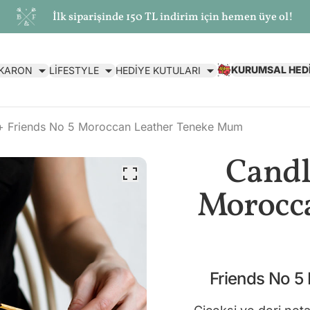
İlk siparişinde 150 TL indirim için hemen üye ol!
KURUMSAL HED
AKARON
LİFESTYLE
HEDİYE KUTULARI
+ Friends No 5 Moroccan Leather Teneke Mum
Candl
Morocca
Friends No 