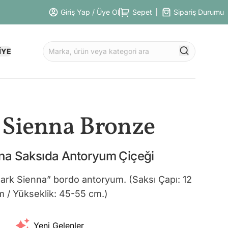
Giriş Yap / Üye Ol
Sepet
Sipariş Durumu
İYE
 Sienna Bronze
na Saksıda Antoryum Çiçeği
ark Sienna” bordo antoryum. (Saksı Çapı: 12
m / Yükseklik: 45-55 cm.)
Yeni Gelenler