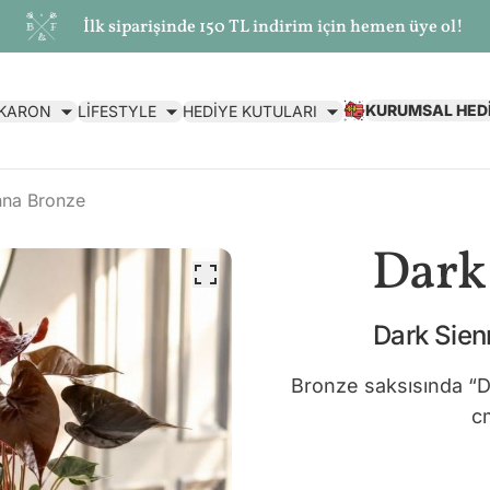
İlk siparişinde 150 TL indirim için hemen üye ol!
KURUMSAL HED
AKARON
LİFESTYLE
HEDİYE KUTULARI
nna Bronze
Dark
Dark Sien
Bronze saksısında “D
c