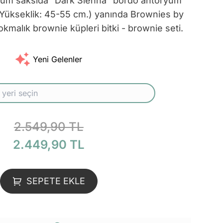
um saksıda “Dark Sienna” bordo antoryum
| Yükseklik: 45-55 cm.) yanında Brownies by
lokmalık brownie küpleri bitki - brownie seti.
Yeni Gelenler
2.549,90 TL
2.449,90 TL
SEPETE EKLE