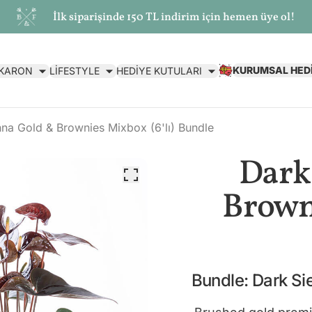
İlk siparişinde 150 TL indirim için hemen üye ol!
KURUMSAL HED
AKARON
LİFESTYLE
HEDİYE KUTULARI
na Gold & Brownies Mixbox (6'lı) Bundle
Dark
Browni
Bundle: Dark Si