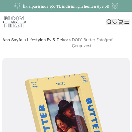
İlk siparişinde 150 TL indirim için hemen üye ol!
Ana Sayfa
Lifestyle
Ev & Dekor
DOIY Butter Fotoğraf
Çerçevesi