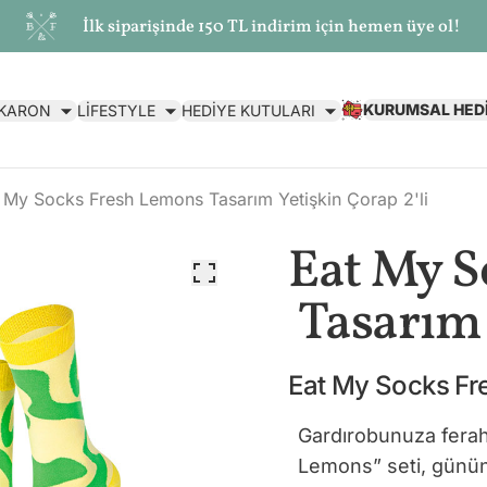
İlk siparişinde 150 TL indirim için hemen üye ol!
KURUMSAL HED
AKARON
LİFESTYLE
HEDİYE KUTULARI
 My Socks Fresh Lemons Tasarım Yetişkin Çorap 2'li
Eat My S
Tasarım 
Eat My Socks Fr
Gardırobunuza ferah
Lemons” seti, gününü