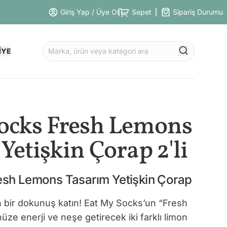
Giriş Yap / Üye Ol
Sepet
Sipariş Durumu
İYE
ocks Fresh Lemons
Yetişkin Çorap 2'li
esh Lemons Tasarım Yetişkin Çorap
 bir dokunuş katın! Eat My Socks’un “Fresh
ze enerji ve neşe getirecek iki farklı limon