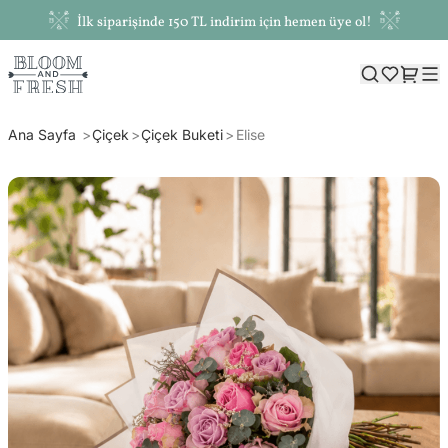
İlk siparişinde 150 TL indirim için hemen üye ol!
Ana Sayfa
Çiçek
Çiçek Buketi
Elise