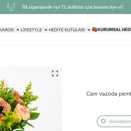
İlk siparişinde 150 TL indirim için hemen üye ol!
KURUMSAL HED
AKARON
LİFESTYLE
HEDİYE KUTULARI
Cam vazoda pembe 