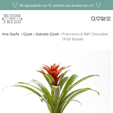
İlk siparişinde 150 TL indirim için hemen üye ol!
Ana Sayfa
Çiçek
Saksıda Çiçek
Francesca & B&F Chocolate
(4’lü) Bundle