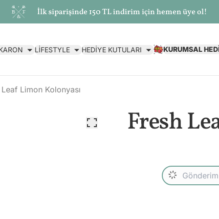
İlk siparişinde 150 TL indirim için hemen üye ol!
KURUMSAL HED
AKARON
LİFESTYLE
HEDİYE KUTULARI
 Leaf Limon Kolonyası
Fresh Le