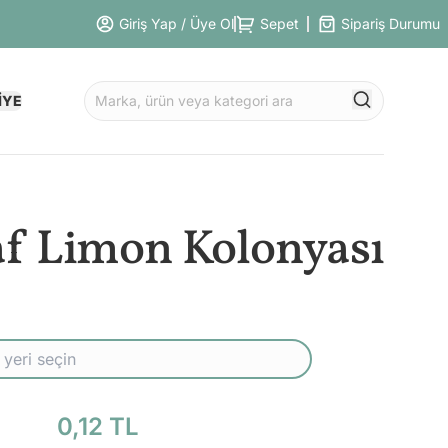
Giriş Yap / Üye Ol
Sepet
Sipariş Durumu
İYE
af Limon Kolonyası
0,12 TL