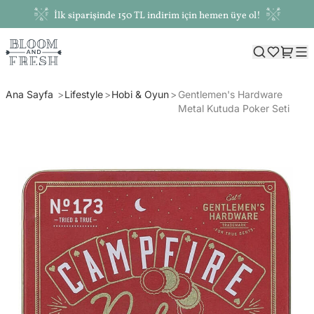
İlk siparişinde 150 TL indirim için hemen üye ol!
Ana Sayfa
Lifestyle
Hobi & Oyun
Gentlemen's Hardware
Metal Kutuda Poker Seti