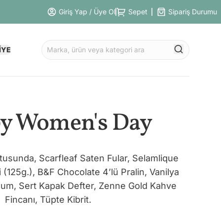
Giriş Yap / Üye Ol
Sepet
Sipariş Durumu
İYE
y Women's Day
usunda, Scarfleaf Saten Fular, Selamlique
 (125g.), B&F Chocolate 4’lü Pralin, Vanilya
um, Sert Kapak Defter, Zenne Gold Kahve
Fincanı, Tüpte Kibrit.