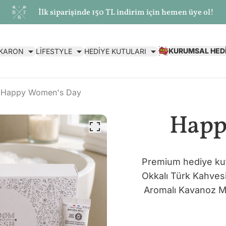
İlk siparişinde 150 TL indirim için hemen üye ol!
KURUMSAL HED
AKARON
LİFESTYLE
HEDİYE KUTULARI
Happy Women's Day
Happ
Premium hediye kut
Okkalı Türk Kahvesi
Aromalı Kavanoz M