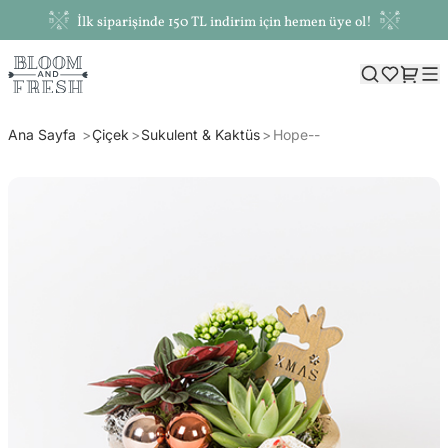
İlk siparişinde 150 TL indirim için hemen üye ol!
Ana Sayfa
Çiçek
Sukulent & Kaktüs
Hope--