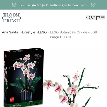
İlk siparişinde 150 TL indirim için hemen üye ol!
Ana Sayfa
Lifestyle
LEGO
LEGO Botanicals Orkide - 608
Parça (10311)