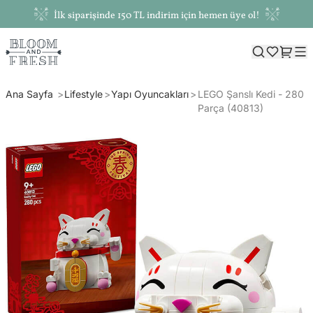
İlk siparişinde 150 TL indirim için hemen üye ol!
Ana Sayfa
Lifestyle
Yapı Oyuncakları
LEGO Şanslı Kedi - 280
Parça (40813)