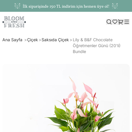
İlk siparişinde 150 TL indirim için hemen üye ol!
Ana Sayfa
Çiçek
Saksıda Çiçek
Lily & B&F Chocolate
Öğretmenler Günü (20'li)
Bundle