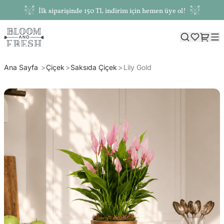
İlk siparişinde 150 TL indirim için hemen üye ol!
Ana Sayfa
Çiçek
Saksıda Çiçek
Lily Gold