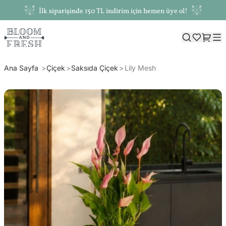
İlk siparişinde 150 TL indirim için hemen üye ol!
Ana Sayfa
Çiçek
Saksıda Çiçek
Lily Mesh