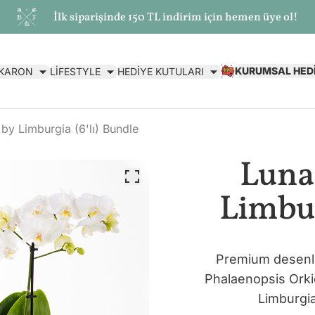
İlk siparişinde 150 TL indirim için hemen üye ol!
KURUMSAL HED
AKARON
LİFESTYLE
HEDİYE KUTULARI
by Limburgia (6'lı) Bundle
Luna
Limbur
Premium desenli 
Phalaenopsis Orki
Limburgia