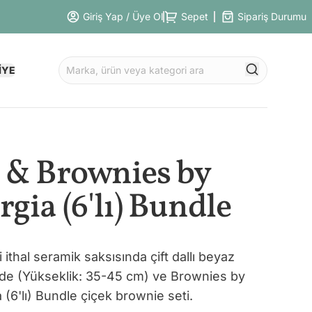
Giriş Yap / Üye Ol
Sepet
Sipariş Durumu
İYE
 & Brownies by
gia (6'lı) Bundle
ithal seramik saksısında çift dallı beyaz
de (Yükseklik: 35-45 cm) ve Brownies by
 (6'lı) Bundle çiçek brownie seti.