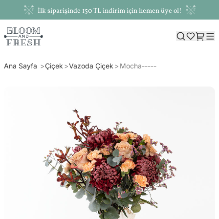
İlk siparişinde 150 TL indirim için hemen üye ol!
Ana Sayfa
Çiçek
Vazoda Çiçek
Mocha-----