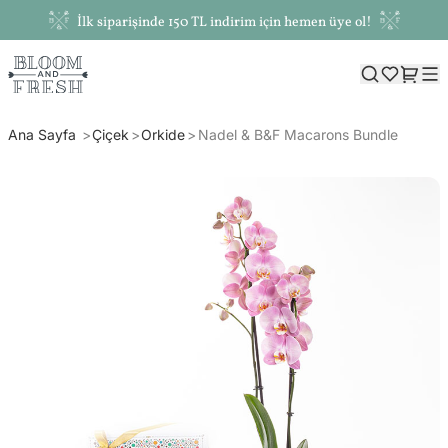
İlk siparişinde 150 TL indirim için hemen üye ol!
Ana Sayfa
Çiçek
Orkide
Nadel & B&F Macarons Bundle