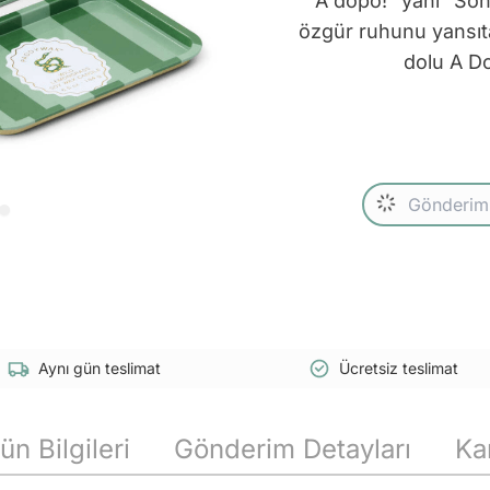
“A dopo!” yani “Son
özgür ruhunu yansıt
dolu A D
Aynı gün teslimat
Ücretsiz teslimat
ün Bilgileri
Gönderim Detayları
Ka