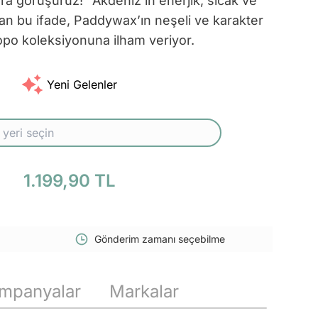
ra görüşürüz!” Akdeniz’in enerjik, sıcak ve
an bu ifade, Paddywax’ın neşeli ve karakter
opo koleksiyonuna ilham veriyor.
Yeni Gelenler
1.199,90 TL
Gönderim zamanı seçebilme
mpanyalar
Markalar