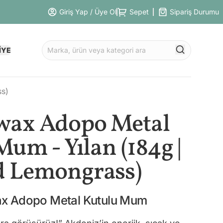
Giriş Yap / Üye Ol
Sepet
Sipariş Durumu
İYE
ss)
wax Adopo Metal
um - Yılan (184g |
d Lemongrass)
x Adopo Metal Kutulu Mum