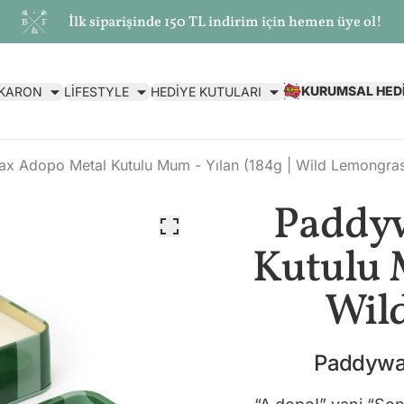
İlk siparişinde 150 TL indirim için hemen üye ol!
KURUMSAL HED
AKARON
LİFESTYLE
HEDİYE KUTULARI
x Adopo Metal Kutulu Mum - Yılan (184g | Wild Lemongra
Paddy
Kutulu M
Wil
Paddywa