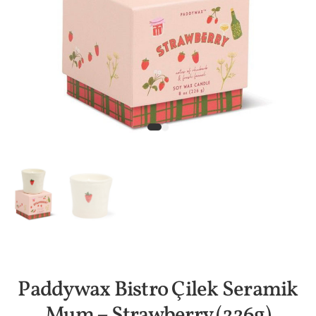
Paddywax Bistro Çilek Seramik
Mum – Strawberry (226g)