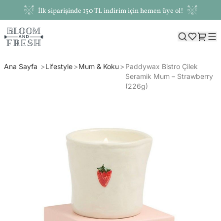
İlk siparişinde 150 TL indirim için hemen üye ol!
Ana Sayfa
Lifestyle
Mum & Koku
Paddywax Bistro Çilek
Seramik Mum – Strawberry
(226g)