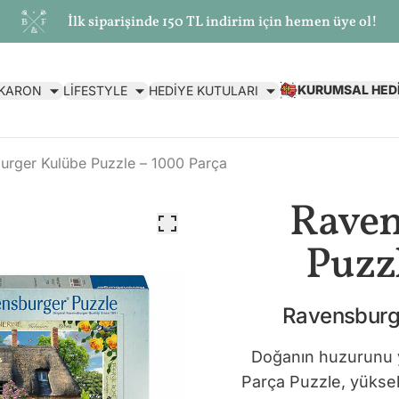
İlk siparişinde 150 TL indirim için hemen üye ol!
KURUMSAL HED
AKARON
LİFESTYLE
HEDİYE KUTULARI
urger Kulübe Puzzle – 1000 Parça
Raven
Puzz
Ravensburge
Doğanın huzurunu 
Parça Puzzle, yükse